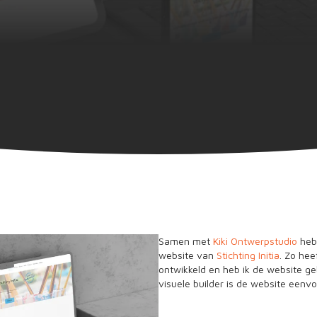
Samen met
Kiki Ontwerpstudio
heb
website van
Stichting Initia
. Zo hee
ontwikkeld en heb ik de website g
visuele builder is de website eenv